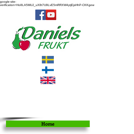
google-site-
verification=Ho8LA5MUJ_uX8t7U9LvE5mRRXW4ytjEjsHhP-CKKgew
Home