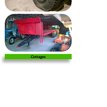
Cottages
Beekeeping
For sale (Swedish)