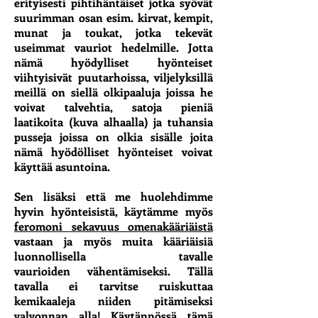
erityisesti pihtihäntäiset jotka syövät
suurimman osan esim. kirvat, kempit,
munat ja toukat, jotka tekevät
useimmat vauriot hedelmille. Jotta
nämä hyödylliset hyönteiset
viihtyisivät puutarhoissa, viljelyksillä
meillä on siellä olkipaaluja joissa he
voivat talvehtia, satoja pieniä
laatikoita (kuva alhaalla) ja tuhansia
pusseja joissa on olkia sisälle joita
nämä hyödölliset hyönteiset voivat
käyttää asuntoina.
Sen lisäksi että me huolehdimme
hyvin hyönteisistä, käytämme myös
feromoni sekavuus omenakääriäistä
vastaan ja myös muita kääriäisiä
luonnollisella tavalle
vaurioiden vähentämiseksi. Tällä
tavalla ei tarvitse ruiskuttaa
kemikaaleja niiden pitämiseksi
valvonnan alla! Käytännössä tämä