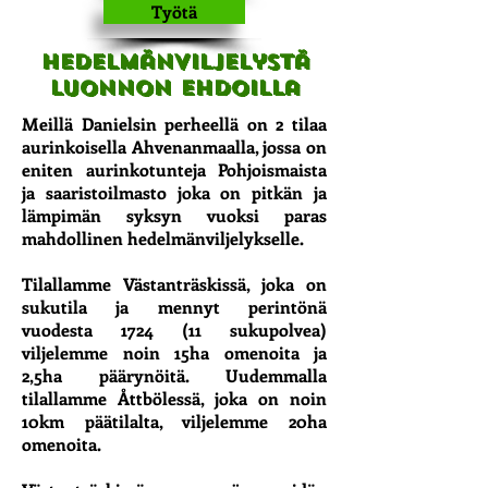
Työtä
hedelmänviljelystä
luonnon ehdoilla
Meillä Danielsin perheellä on 2 tilaa
aurinkoisella Ahvenanmaalla, jossa on
eniten aurinkotunteja Pohjoismaista
ja saaristoilmasto joka on pitkän ja
lämpimän syksyn vuoksi paras
mahdollinen hedelmänviljelykselle.
Tilallamme Västanträskissä, joka on
sukutila ja mennyt perintönä
vuodesta 1724 (11 sukupolvea)
viljelemme noin 15ha omenoita ja
2,5ha päärynöitä. Uudemmalla
tilallamme Åttbölessä, joka on noin
10km päätilalta, viljelemme 20ha
omenoita.