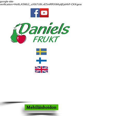
google-site-
verification=Ho8LA5MUJ_uX8t7U9LvE5mRRXW4ytjEjsHhP-CKKgew
Mehiläishoidon