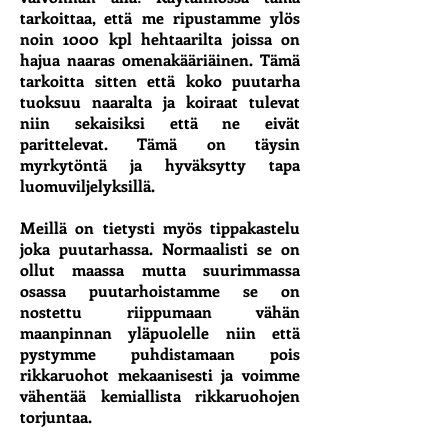
tarkoittaa, että me ripustamme ylös
noin 1000 kpl hehtaarilta joissa on
hajua naaras omenakääriäinen. Tämä
tarkoitta sitten että koko puutarha
tuoksuu naaralta ja koiraat tulevat
niin sekaisiksi että ne eivät
parittelevat. Tämä on täysin
myrkytöntä ja hyväksytty tapa
luomuviljelyksillä.
Meillä on tietysti myös tippakastelu
joka puutarhassa. Normaalisti se on
ollut maassa mutta suurimmassa
osassa puutarhoistamme se on
nostettu riippumaan vähän
maanpinnan yläpuolelle niin että
pystymme puhdistamaan pois
rikkaruohot mekaanisesti ja voimme
vähentää kemiallista rikkaruohojen
torjuntaa.