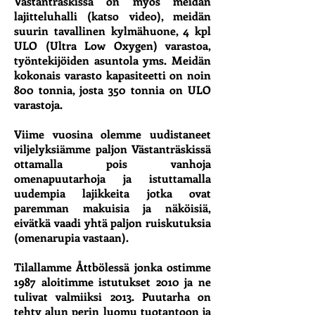
Västanträskissä on myös meidän
lajitteluhalli (katso video), meidän
suurin tavallinen kylmähuone, 4 kpl
ULO (Ultra Low Oxygen) varastoa,
työntekijöiden asuntola yms. Meidän
kokonais varasto kapasiteetti on noin
800 tonnia, josta 350 tonnia on ULO
varastoja.
Viime vuosina olemme uudistaneet
viljelyksiämme paljon Västanträskissä
ottamalla pois vanhoja
omenapuutarhoja ja istuttamalla
uudempia lajikkeita jotka ovat
paremman makuisia ja näköisiä,
eivätkä vaadi yhtä paljon ruiskutuksia
(omenarupia vastaan).
Tilallamme Åttbölessä jonka ostimme
1987 aloitimme istutukset 2010 ja ne
tulivat valmiiksi 2013. Puutarha on
tehty alun perin luomu tuotantoon ja