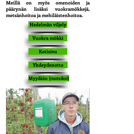
Meillä on myös omenoiden ja
päärynän lisäksi vuokramökkejä,
metsänhoitoa ja mehiläistenhoitoa.
Hedelmän viljely
Vuokra mökki
Kotisivu
Yhdeydenotto
Myydään (ruotsiksi)