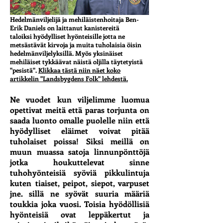
Hedelmänviljelijä ja mehiläistenhoitaja Ben-
Erik Daniels on laittanut kanistereitä
taloiksi
hyödylliset hyönteisille jotta ne
metsästävät kirvoja ja muita tuholaisia öisin
hedelmänviljelyksillä
. Myös yksinäiset
mehiläiset tykkäävat näistä oljilla täytetyistä
"pesistä".
Klikkaa tästä niin näet koko
artikkelin "Landsbygdens Folk" lehdestä.
Ne vuodet kun viljelimme luomua
opettivat meitä että paras torjunta on
saada luonto omalle puolelle niin että
hyödylliset eläimet voivat pitää
tuholaiset poissa! Siksi meillä on
muun muassa satoja linnunpönttöjä
jotka houkuttelevat sinne
tuhohyönteisiä syöviä pikkulintuja
kuten tiaiset, peipot, siepot, varpuset
jne. sillä ne syövät suuria määriä
toukkia joka vuosi. Toisia hyödöllisiä
hyönteisiä ovat leppäkertut ja