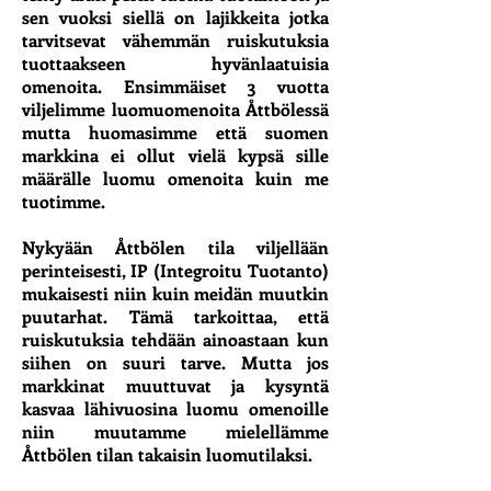
sen vuoksi siellä on lajikkeita jotka
tarvitsevat vähemmän ruiskutuksia
tuottaakseen hyvänlaatuisia
omenoita. Ensimmäiset 3 vuotta
viljelimme luomuomenoita Åttbölessä
mutta huomasimme että suomen
markkina ei ollut vielä kypsä sille
määrälle luomu omenoita kuin me
tuotimme.
Nykyään Åttbölen tila viljellään
perinteisesti, IP (Integroitu Tuotanto)
mukaisesti niin kuin meidän muutkin
puutarhat. Tämä tarkoittaa, että
ruiskutuksia tehdään ainoastaan kun
siihen on suuri tarve. Mutta jos
markkinat muuttuvat ja kysyntä
kasvaa lähivuosina luomu omenoille
niin muutamme mielellämme
Åttbölen tilan takaisin luomutilaksi.