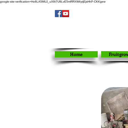
google-site-verification=Ho8LA5MUJ_uX8t7U9LvE5mRRXW4ytjEjsHhP-CKKgew
Home
Fruitgro