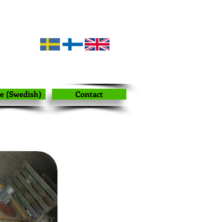
le (Swedish)
Contact