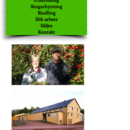
Stuguthyrning
Biodling
Sök arbete
Säljes
Kontakt