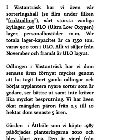
I Västanträsk har vi även vår
sorteringshall (se film under fliken
"
fruktodling
"), vårt största vanliga
kyllager, 9st ULO (Ultra Low Oxygen)
lager, personalbostäder m.m. Vår
totala lager-kapacitet är ca 1350 ton,
varav 900 ton i ULO. Allt vi säljer från
November och framåt är ULO lagrat.
Odlingen i Västanträsk har vi dom
senaste åren förnyat mycket genom
att ha tagit bort gamla odlingar och
börjat nyplantera nyare sorter som är
godare, ser bättre ut samt inte kräver
lika mycket besprutning. Vi har även
ökat mängden päron från 2,5 till 10
hektar dom senaste 5 åren.
Gården i Åttböle som vi köpte 1987
påbörjades planteringarna 2010 och
blev klart 2013. Den är gjord från