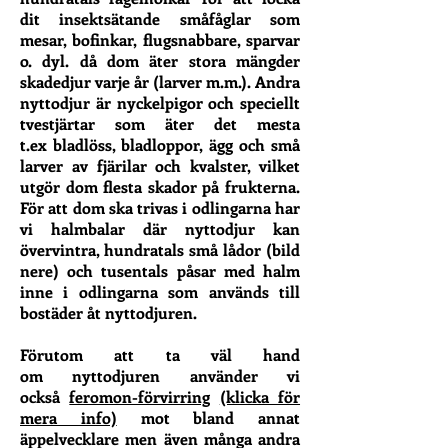
dit insektsätande småfåglar som
mesar, bofinkar, flugsnabbare, sparvar
o. dyl. då dom äter stora mängder
skadedjur varje år (larver m.m.). Andra
nyttodjur är nyckelpigor och speciellt
tvestjärtar som äter det mesta
t.ex bladlöss, bladloppor, ägg och små
larver av fjärilar och kvalster, vilket
utgör dom flesta skador på frukterna.
För att dom ska trivas i odlingarna har
vi halmbalar där nyttodjur kan
övervintra, hundratals små lådor (bild
nere) och tusentals påsar med halm
inne i odlingarna som används till
bostäder åt nyttodjuren.
Förutom att ta väl hand
om nyttodjuren använder vi
också
feromon-förvirring
(klicka för
mera info)
mot bland annat
äppelvecklare men även många andra