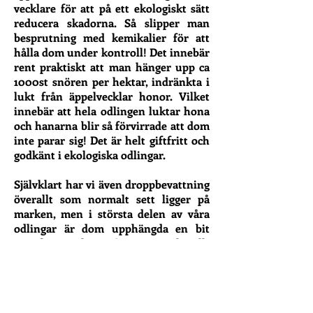
vecklare för att på ett ekologiskt sätt
reducera skadorna. Så slipper man
besprutning med kemikalier för att
hålla dom under kontroll! Det innebär
rent praktiskt att man hänger upp ca
1000st snören per hektar, indränkta i
lukt från äppelvecklar honor. Vilket
innebär att hela odlingen luktar hona
och hanarna blir så förvirrade att dom
inte parar sig! Det är helt giftfritt och
godkänt i ekologiska odlingar.
Självklart har vi även droppbevattning
överallt som normalt sett ligger på
marken, men i största delen av våra
odlingar är dom upphängda en bit
ovanför marken, så man maskinellt
kan rensa ogräs under träden med en
specialmaskin till traktor, som vi hade
när vi odlade ekologiskt, för att
reducera ogräsbekämpningen!