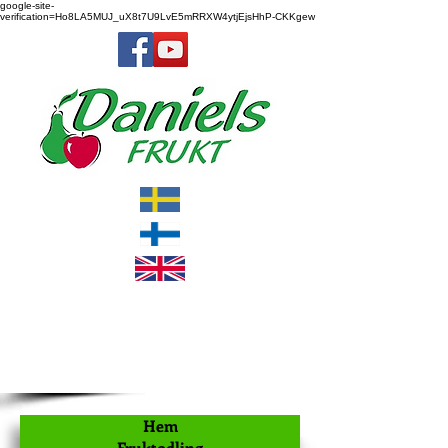
google-site-
verification=Ho8LA5MUJ_uX8t7U9LvE5mRRXW4ytjEjsHhP-CKKgew
Hem
Fruktodling