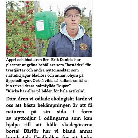
Förutom äpplen och päron har vi även
uthyrningsstugor
, skogsbruk samt
biodling
.
Äppel och biodlaren Ben-Erik Daniels har
placerat ut gröna behållare som ”bostäder” för
tvestjärtar och andra nyttoinsekter som
nattetid jagar bladlöss och annan ohyra på
äppelodlingar. Också vilda så kallade solitära
bin trivs i dessa halmfyllda ”kupor”
"Klicka här eller på bilden för hela artikeln"
Dom åren vi odlade ekologiskt lärde vi
oss att bästa bekämpningen är att få
naturen på sin sida i form
av nyttodjur i odlingarna som kan
hjälpa till att hålla skadegörarna
borta! Därför har vi bland annat
hundratals fågelholkar för att locka