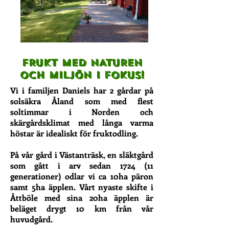
FRUKT MED NATUREN
OCH MILJÖN I FOKUS!
Vi i familjen Daniels har 2 gårdar på
solsäkra Åland som med flest
soltimmar i Norden och
skärgårdsklimat med långa varma
höstar är idealiskt för fruktodling.
På vår gård i Västanträsk, en släktgård
som gått i arv sedan 1724 (11
generationer) odlar vi ca 10ha päron
samt 5ha äpplen. Vårt nyaste skifte i
Åttböle med sina 20ha äpplen är
beläget drygt 10 km från vår
huvudgård.