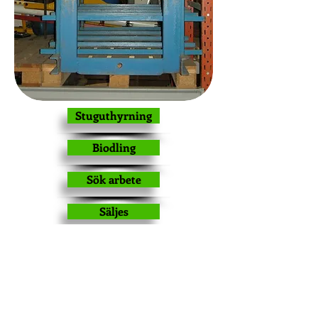
Stuguthyrning
Biodling
Sök arbete
Säljes
Kontakt