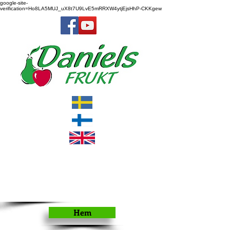
google-site-
verification=Ho8LA5MUJ_uX8t7U9LvE5mRRXW4ytjEjsHhP-CKKgew
Hem